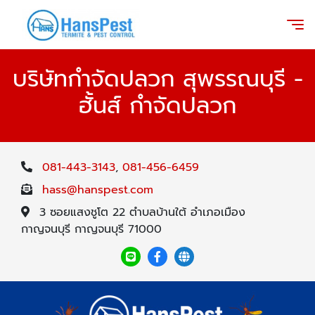
บริษัทกำจัดปลวก สุพรรณบุรี -
ฮั้นส์ กำจัดปลวก
081-443-3143
,
081-456-6459
hass@hanspest.com
3 ซอยแสงชูโต 22 ตำบลบ้านใต้ อำเภอเมือง
กาญจนบุรี กาญจนบุรี 71000